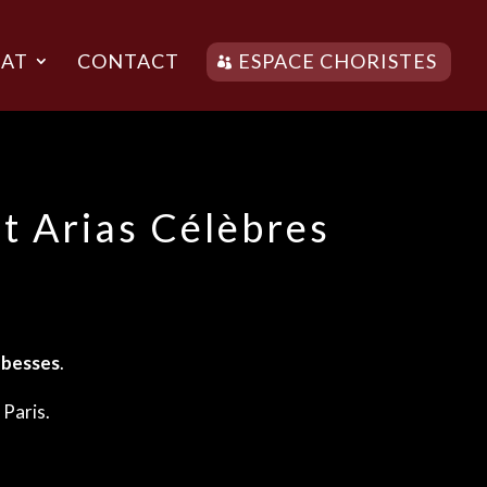
AT
CONTACT
ESPACE CHORISTES
t Arias Célèbres
bbesses
.
 Paris.