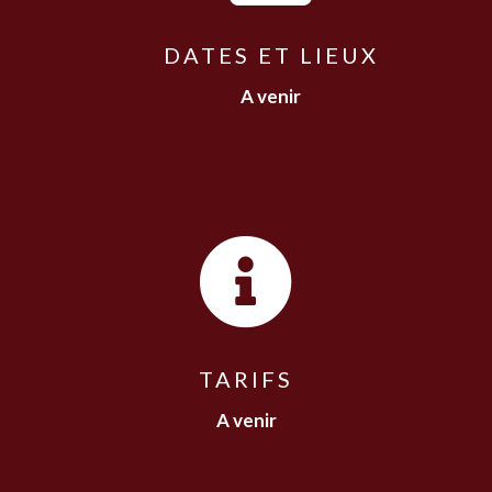
DATES ET LIEUX
A venir

TARIFS
A venir