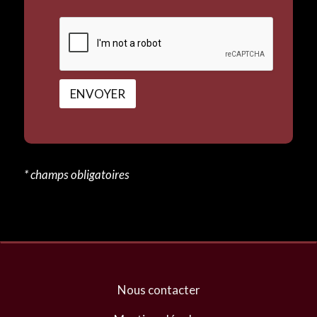
ENVOYER
A
l
t
* champs obligatoires
e
r
n
a
t
i
Nous contacter
v