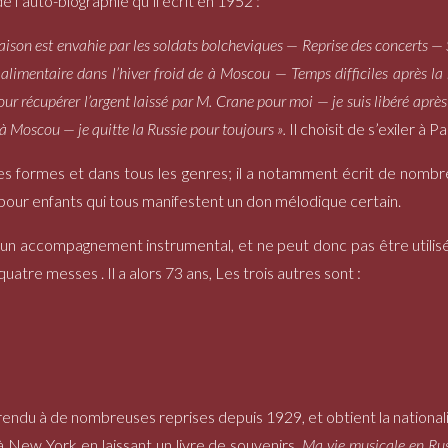
de l’auto-biographie qu’il écrit en 1952 :
son est envahie par les soldats bolcheviques — Reprise des concerts — 
imentaire dans l’hiver froid de à Moscou — Temps difficiles après la 
ur récupérer l’argent laissé par M. Crane pour moi — je suis libéré aprè
à Moscou — je quitte la Russie pour toujours ».
Il choisit de s’exiler à P
es formes et dans tous les genres; il a notamment écrit de nombr
r pour enfants qui tous manifestent un don mélodique certain.
n accompagnement instrumental, et ne peut donc pas être utilisée
atre messes . Il a alors 73 ans, Les trois autres sont :
st rendu à de nombreuses reprises depuis 1929, et obtient la nationa
, à New York en laissant un livre de souvenirs,
Ma vie musicale en Rus