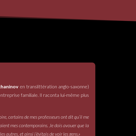
chaninov
en translittération anglo-saxonne)
treprise familiale. Il raconta lui-même plus
ire, certains de mes professeurs ont dit qu’il me
taient mes contemporains. Je dois avouer que la
autres, et ainsi j’évitais de voir les gens.»