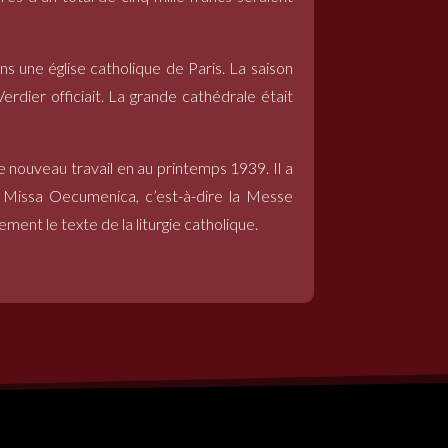
ans une église catholique de Paris. La saison
rdier officiait. La grande cathédrale était
 nouveau travail en au printemps 1939. Il a
mé Missa Oecumenica, c’est-à-dire la Messe
ment le texte de la liturgie catholique.