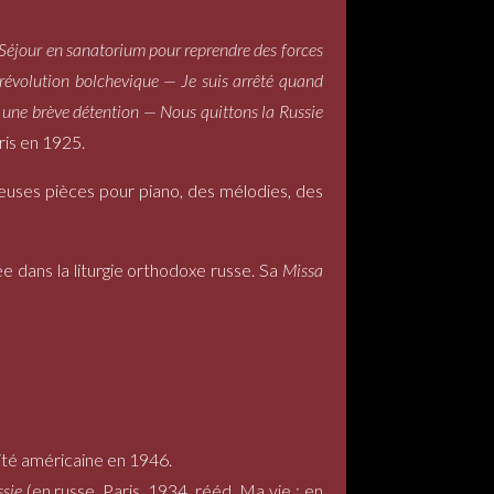
Séjour en sanatorium pour reprendre des forces
révolution bolchevique — Je suis arrêté quand
s une brève détention — Nous quittons la Russie
aris en 1925.
euses pièces pour piano, des mélodies, des
 dans la liturgie orthodoxe russe. Sa
Missa
lité américaine en 1946.
sie
(en russe, Paris, 1934, rééd. Ma vie ; en