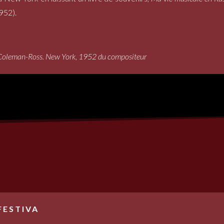
952).
e, Coleman-Ross. New York, 1952 du compositeur
FESTIVA