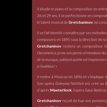
Il étudie le piano et la composition en en
26 et 29 ans, il se perfectionne en compos
le talent musical de
Gretchaninov
, lui co
Il se fait bientôt connaître par ses mélodi
composera en 1895 sous la direction de son 
Gretchaninov
restera un compositeur tou
Oecumenica, je me suis permis d’introduire de
de la musique, oubliant qu’elle est l’expressio
à l’auditeur! »
Il rentre à Moscou en 1896 et s’implique da
Son opéra
Dobrynia Nikititch
est créé au B
d’après
Maeterlinck
, l’opéra
Sœur Béatrice
Gretchaninov
reçoit du tsar une pension p