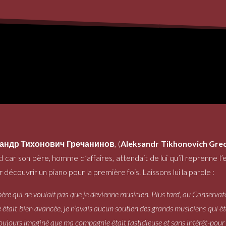
андр Тихонович Гречанинов
, (
Aleksandr Tikhonovich Gre
r son père, homme d’affaires, attendait de lui qu’il reprenne l’en
 découvrir un piano pour la première fois. Laissons lui la parole :
 père qui ne voulait pas que je devienne musicien. Plus tard, au Conservato
 était bien avancée, je n’avais aucun soutien des grands musiciens qui é
ujours imaginé que ma compagnie était fastidieuse et sans intérêt-pour les 