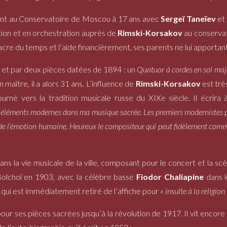
trant au Conservatoire de Moscou à 17 ans avec
Sergeï Taneïev
et
ition et en orchestration auprès de
Rimski-Korsakov
au conserva
nsacre du temps et l’aide financièrement, ses parents ne lui apportan
es et par deux pièces datées de 1894 : un
Quatuor à cordes en sol maj
maître, il a alors 31 ans. L’influence de
Rimski-Korsakov
est trè
rné vers la tradition musicale russe du XIXe siècle. Il écrira 
s éléments modernes dans ma musique sacrée. Les premiers modernistes pr
n de l’émotion humaine. Heureux le compositeur qui peut fidèlement comm
ns la vie musicale de la ville, composant pour le concert et la scèn
olchoï en 1903, avec la célèbre basse
Fiodor Chaliapine
dans l
, qui est immédiatement retiré de l’affiche pour
« insulte à la religion
our ses pièces sacrées jusqu’à la révolution de 1917. Il vit encore