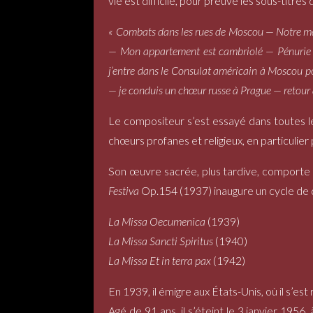
vie est difficile, pour preuve les sous-titres 
« Combats dans les rues de Moscou — Notre mai
— Mon appartement est cambriolé — Pénurie al
j’entre dans le Consulat américain à Moscou po
— je conduis un chœur russe à Prague — retour 
Le compositeur s’est essayé dans toutes l
chœurs profanes et religieux, en particulie
Son œuvre sacrée, plus tardive, comporte u
Festiva
Op.154 (1937) inaugure un cycle de qu
La Missa Oecumenica
(1939)
La Missa Sancti Spiritus
(1940)
La Missa Et in terra pax
(1942)
En 1939, il émigre aux États-Unis, où il s’e
Agé de 91 ans, il s’éteint le 3 janvier 1956