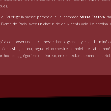
ques.
e, j’ai dirigé la messe primée que j’ai nommée
Missa Festiva
, d
e Dame de Paris, avec un chœur de deux cents voix. Le cardinal Ve
é à composer une autre messe dans le grand style. J’ai terminé ce
 voix solistes, chœur, orgue et orchestre complet. Je l’ai nom
s orthodoxes, grégoriens et hébreux, en respectant cependant stricte