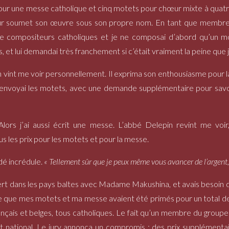
our une messe catholique et cinq motets pour chœur mixte à quatre
 soumet son œuvre sous son propre nom. En tant que membre de
e compositeurs catholiques et je ne composai d’abord qu’un mo
s, et lui demandai très franchement si c’était vraiment la peine que 
n vint me voir personnellement. Il exprima son enthousiasme pour 
i envoyai les motets, avec une demande supplémentaire pour savoi
. Alors j’ai aussi écrit une messe. L’abbé Delepin revint me vo
 les prix pour les motets et pour la messe.
dé incrédule.
« Tellement sûr que je peux même vous avancer de l’argent,
ncert dans les pays baltes avec Madame Makushina, et avais besoin d
ielle que mes motets et ma messe avaient été primés pour un total de 
rançais et belges, tous catholiques. Le fait qu’un membre du groupe 
nt national. Le jury annonça un compromis : des prix supplémentai