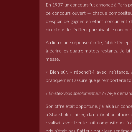
En 1937, un concours fut annoncé à Paris p
ce concours ouvert — chaque compositeur
d’espoir de gagner en étant concurrent d
directeur de l’éditeur parrainant le concour
Au lieu d’une réponse écrite, l’abbé Delepi
à écrire les quatre motets restants. Je lu
messe.
« Bien sûr, » répondit-il avec insistance
pratiquement assuré que je remporterai tous
« En êtes-vous absolument sûr ?
« Ai-je deman
Son offre était opportune, j’allais à un co
à Stockholm, j’ai reçu la notification offic
rivalisait avec trente-huit compositeurs, f
prix n’était pas flatteur pour leur sentime