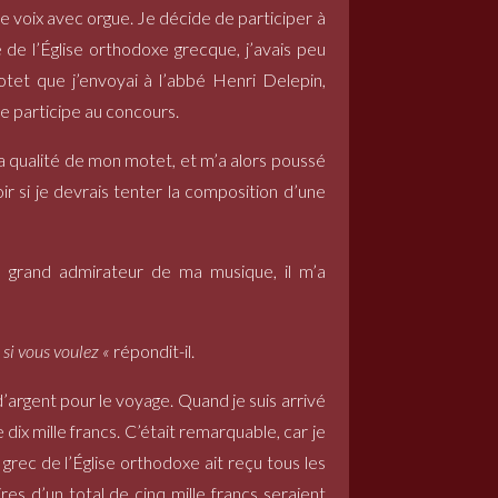
 voix avec orgue. Je décide de participer à
 l’Église orthodoxe grecque, j’avais peu
tet que j’envoyai à l’abbé Henri Delepin,
je participe au concours.
la qualité de mon motet, et m’a alors poussé
r si je devrais tenter la composition d’une
ir, grand admirateur de ma musique, il m’a
 si vous voulez «
répondit-il.
’argent pour le voyage. Quand je suis arrivé
dix mille francs. C’était remarquable, car je
grec de l’Église orthodoxe ait reçu tous les
res d’un total de cinq mille francs seraient