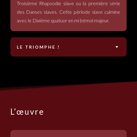
Troisième Rhapsodie slave ou la première série
des Danses slaves. Cette période slave culmine
avec le Dixième quatuor en mi bémol majeur.
LE TRIOMPHE !
L’œuvre